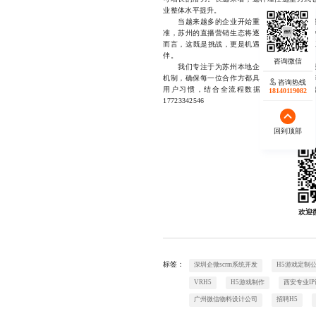
业整体水平提升。
当越来越多的企业开始重视认证榜单的价值
准，苏州的直播营销生态将逐渐走向成熟。而
而言，这既是挑战，更是机遇。他们不再只是“
伴。
我们专注于为苏州本地企业提供专业、可信
机制，确保每一位合作方都具备真实项目经验
咨询热线
用户习惯，结合全流程数据追踪与效果复
18140119082
17723342546
回到顶部
欢迎
标签：
深圳企微scrm系统开发
H5游戏定制
VRH5
H5游戏制作
西安专业I
广州微信物料设计公司
招聘H5