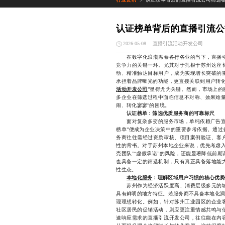
>
认证榜单背后的直播引流公
直播引流活动开发公司
2026-05-08
在数字化浪潮席卷各行各业的当下，直播引
竞争力的关键一环。尤其对于扎根于苏州这座
动、精准触达目标用户，成为实现增长突破的
承担着品牌曝光的功能，更直接关联到用户转化
活动开发公司
”显得尤为关键。然而，市场上的
多企业在筛选过程中面临信息不对称、效果难量
闹、转化寥寥”的困境。
认证榜单：筛选优质服务商的可靠标尺
面对复杂多变的服务市场，单纯依赖广告宣传
榜单”便成为企业决策中的重要参考依据。通过
务商往往需经过资质审核、项目案例验证、客
性的背书。对于苏州本地企业来说，优先考虑入
壳团队”“虚假承诺”的风险，还能显著降低前
也具备一定的筛选机制，只有真正具备落地能
性生态。
本地化服务
：理解区域用户习惯的核心优势
苏州作为经济活跃度高、消费层级多元的城
具有鲜明的地方特征。若服务商不具备本地化洞
现理想转化。例如，针对苏州工业园区的企业
社区居民的促销活动，则应更注重情感共鸣与
速响应需求的直播引流开发公司，往往能在内